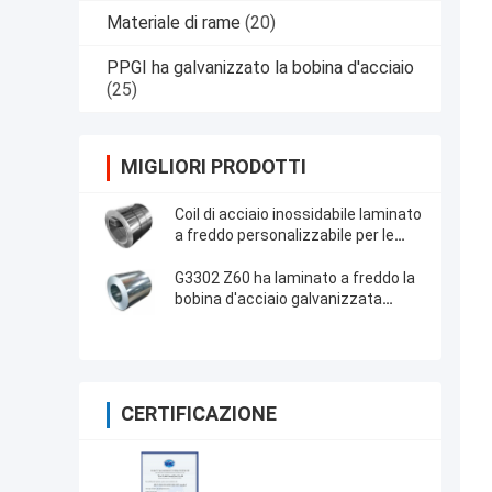
Materiale di rame
(20)
PPGI ha galvanizzato la bobina d'acciaio
(25)
MIGLIORI PRODOTTI
Coil di acciaio inossidabile laminato
a freddo personalizzabile per le
vostre esigenze industriali
specifiche
G3302 Z60 ha laminato a freddo la
bobina d'acciaio galvanizzata
Dx52d per tetto commerciale
CERTIFICAZIONE