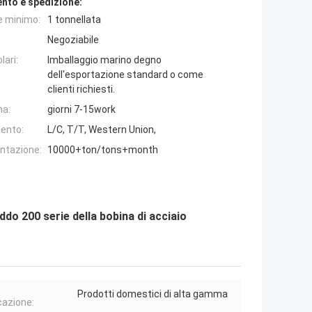
nto e spedizione:
e minimo:
1 tonnellata
Negoziabile
lari:
Imballaggio marino degno
dell'esportazione standard o come
clienti richiesti.
na:
giorni 7-15work
ento:
L/C, T/T, Western Union,
entazione:
10000+ton/tons+month
ddo 200 serie della bobina di acciaio
Prodotti domestici di alta gamma
cazione: