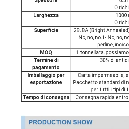
Spessore
0.3
O rich
Larghezza
1000
O rich
Superficie
2B, BA (Bright Annealed),
No, no, no.1- No, no, no
perline, incis
MOQ
1 tonnellata, possiamo
Termine di
30% di antic
pagamento
Imballaggio per
Carta impermeabile, e 
esportazione
Pacchetto standard di na
per tutti i tipi d
Tempo di consegna
Consegna rapida entro 7