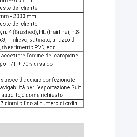
 mm ~ 6.0 mm
ieste del cliente
 mm - 2000 mm
ieste del cliente
 n. 4 (Brushed), HL (Hairline), n.8-
.3, in rilievo, satinato, a razzo di
o, rivestimento PVD, ecc
 accettare l'ordine del campione
ipo T/T + 70% di saldo
strisce d'acciaio confezionate.
vigabilità per l'esportazione.Suit
i trasporto,o come richiesto
 giorni o fino al numero di ordini