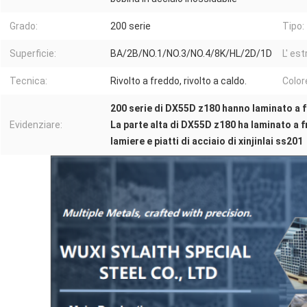
Grado:
200 serie
Tipo:
Superficie:
BA/2B/NO.1/NO.3/NO.4/8K/HL/2D/1D
L' es
Tecnica:
Rivolto a freddo, rivolto a caldo.
Color
200 serie di DX55D z180 hanno laminato a f
Evidenziare:
La parte alta di DX55D z180 ha laminato a f
lamiere e piatti di acciaio di xinjinlai ss201