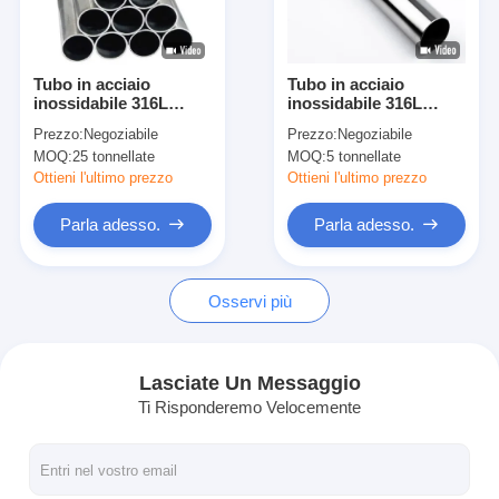
Chi Siamo
Visita alla fabbrica
Tubo in acciaio
Tubo in acciaio
inossidabile 316L
inossidabile 316L
Controllo della qualità
saldato e senza
resistente alla
Prezzo:
Negoziabile
Prezzo:
Negoziabile
saldatura tondo,
corrosione e agli acidi
MOQ:
25 tonnellate
MOQ:
5 tonnellate
quadrato, rettangolare
saldato e senza
Contattaci
per applicazioni edili,
cuciture con diametro
Ottieni l'ultimo prezzo
Ottieni l'ultimo prezzo
industriali e chimiche,
esterno da 10 a 500
dimensioni e spessori
mm
Notizie
Parla adesso.
Parla adesso.
personalizzati
disponibili
Casi
Osservi più
strato laminato a freddo di acciaio inossidabile
Lasciate Un Messaggio
Ti Risponderemo Velocemente
Bobina laminata a freddo di acciaio inossidabile
strato laminato a caldo di acciaio inossidabile