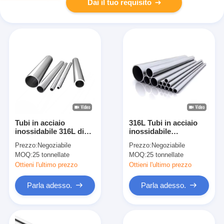
Dai il tuo requisito
Tubi in acciaio
316L Tubi in acciaio
inossidabile 316L di
inossidabile
alta qualità con
Produttore e fornitore
Prezzo:
Negoziabile
Prezzo:
Negoziabile
eccellente resistenza
Tubi senza cuciture,
MOQ:
25 tonnellate
MOQ:
25 tonnellate
alla corrosione per
saldati, rotondi,
industrie chimiche,
quadrati e rettangolari
Ottieni l'ultimo prezzo
Ottieni l'ultimo prezzo
marine, alimentari e
per applicazioni
mediche
industriali
Parla adesso.
Parla adesso.