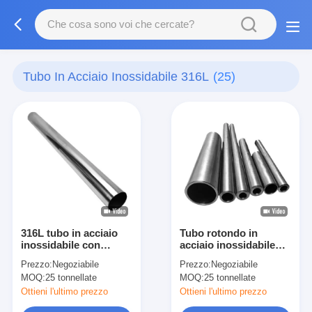
Tubo In Acciaio Inossidabile 316L
(25)
316L tubo in acciaio
Tubo rotondo in
inossidabile con
acciaio inossidabile
diametro
316L con finitura
Prezzo:
Negoziabile
Prezzo:
Negoziabile
personalizzato,
superficiale liscia e
MOQ:
25 tonnellate
MOQ:
25 tonnellate
spessore della parete
dimensioni
e finitura superficiale
personalizzate
Ottieni l'ultimo prezzo
Ottieni l'ultimo prezzo