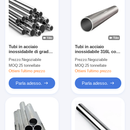
Tubi in acciaio
Tubi in acciaio
inossidabile di grado
inossidabile 316L con
industriale 316L per
resistenza alla
Prezzo:
Negoziabile
Prezzo:
Negoziabile
petrolio e gas,
corrosione superiore,
MOQ:
25 tonnellate
MOQ:
25 tonnellate
ingegneria navale,
elevata resistenza e
trasformazione
dimensioni di
Ottieni l'ultimo prezzo
Ottieni l'ultimo prezzo
alimentare,
precisione per
apparecchiature
ambienti industriali
Parla adesso.
Parla adesso.
farmaceutiche e
esigenti
chimiche
Casa.
Prodotti
Video