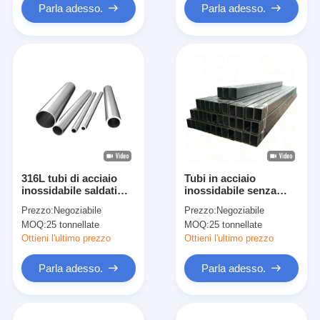
Parla adesso.
Parla adesso.
316L tubi di acciaio
Tubi in acciaio
inossidabile saldati
inossidabile senza
per l'industria
saldatura per
Prezzo:
Negoziabile
Prezzo:
Negoziabile
alimentare,
apparecchiature a
MOQ:
25 tonnellate
MOQ:
25 tonnellate
farmaceutica e chimica
pressione e per il
trasporto di fluidi
Ottieni l'ultimo prezzo
Ottieni l'ultimo prezzo
Parla adesso.
Parla adesso.