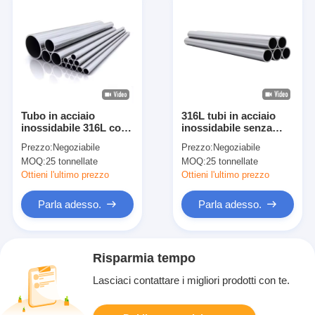
Tubo in acciaio
316L tubi in acciaio
inossidabile 316L con
inossidabile senza
resistenza alla
cuciture e saldati
Prezzo:
Negoziabile
Prezzo:
Negoziabile
corrosione superiore
disponibili in forme
MOQ:
25 tonnellate
MOQ:
25 tonnellate
per sistemi industriali
rotonde, quadrate e
rettangolari con
Ottieni l'ultimo prezzo
Ottieni l'ultimo prezzo
dimensioni
personalizzate e
Parla adesso.
Parla adesso.
finiture superficiali
Risparmia tempo
Lasciaci contattare i migliori prodotti con te.