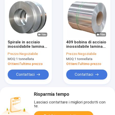
Spirale in acciaio
409 bobina di acciaio
inossidabile laminata
inossidabile laminata
a freddo da 0,1 mm
a freddo ad alte
Prezzo:
Negoziabile
Prezzo:
Negoziabile
per una eccezionale
prestazioni
MOQ:
1 tonnellata
MOQ:
1 tonnellata
resistenza all'usura
Ottieni l'ultimo prezzo
Ottieni l'ultimo prezzo
Contattaci
Contattaci
Risparmia tempo
Lasciaci contattare i migliori prodotti con
te.