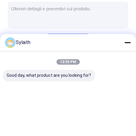
Bobina laminata a caldo di acciaio inossidabile
Fogli di acciaio inossidabile 304
Tubo di acciaio inossidabile 304
Continua
Sylaith
Fogli di acciaio inossidabile 316L
Tubo in acciaio inossidabile 316L
12:55 PM
Le Nostre Categorie
2205 lamiera di acciaio inossidabile
Good day, what product are you looking for?
Piatto lucidato di acciaio inossidabile
tubi di acciaio inossidabile decorativi
barra di acciaio inossidabile
strato laminato a
Bobina laminata a
strato laminat
Materiale di alluminio
freddo di acciaio
freddo di acciaio
caldo di accia
inossidabile
inossidabile
inossidabile