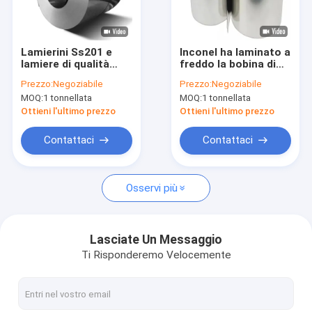
Chi Siamo
Visita alla fabbrica
Lamierini Ss201 e
Inconel ha laminato a
lamiere di qualità
freddo la bobina di
Controllo della qualità
superiore laminati a
acciaio inossidabile
Prezzo:
Negoziabile
Prezzo:
Negoziabile
freddo 200 serie
nichela 601 GH2132
MOQ:
1 tonnellata
MOQ:
1 tonnellata
della bobina di
253Ma per articolo
Contattaci
acciaio inossidabile
da cucina
Ottieni l'ultimo prezzo
Ottieni l'ultimo prezzo
Notizie
Contattaci
Contattaci
Casi
Osservi più
strato laminato a freddo di acciaio inossidabile
Lasciate Un Messaggio
Ti Risponderemo Velocemente
Bobina laminata a freddo di acciaio inossidabile
strato laminato a caldo di acciaio inossidabile