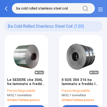
Ba Cold Rolled Stainless Steel Coil
(120)
Le SEDERE che 304L
Il SUS 304 316 ha
ha laminato a freddo
laminato a freddo la
la bobina di acciaio
striscia del divisore
Prezzo:
Negoziabile
Prezzo:
Negoziabile
inossidabile, il bordo
della bobina di
MOQ:
1 tonnellata
MOQ:
1 tonnellata
del mulino hanno
acciaio inossidabile
lucidato la bobina di
per l'automobile
Ottieni l'ultimo prezzo
Ottieni l'ultimo prezzo
acciaio inossidabile
6000mm