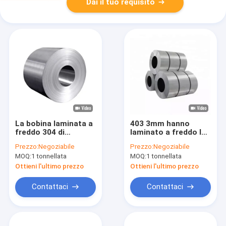
Dai il tuo requisito
La bobina laminata a
403 3mm hanno
freddo 304 di
laminato a freddo la
marinatura di acciaio
bobina di acciaio
Prezzo:
Negoziabile
Prezzo:
Negoziabile
inossidabile lo
inossidabile, 430
MOQ:
1 tonnellata
MOQ:
1 tonnellata
scambiatore di
grado della bobina
calore 202 201 904L
1,4523 di Inox per
Ottieni l'ultimo prezzo
Ottieni l'ultimo prezzo
l'industria leggera
Contattaci
Contattaci