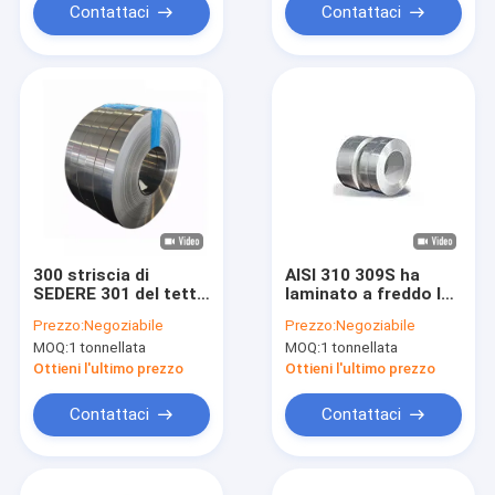
Contattaci
Contattaci
300 striscia di
AISI 310 309S ha
SEDERE 301 del tetto
laminato a freddo la
della bobina laminata
striscia 1000mm
Prezzo:
Negoziabile
Prezzo:
Negoziabile
a freddo serie di
1219mm 1500mm
MOQ:
1 tonnellata
MOQ:
1 tonnellata
acciaio inossidabile
della bobina di
acciaio inossidabile
Ottieni l'ultimo prezzo
Ottieni l'ultimo prezzo
Contattaci
Contattaci