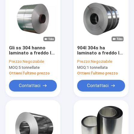
Gli ss 304 hanno
904l 304s ha
laminato a freddo la
laminato a freddo la
bobina magnetica,
striscia della bobina
Prezzo:
Negoziabile
Prezzo:
Negoziabile
3mm di acciaio
2B ASTM di acciaio
MOQ:
5 tonnellate
MOQ:
1 tonnellata
inossidabile bobina di
inossidabile per il
acciaio inossidabile
dispositivo del
Ottieni l'ultimo prezzo
Ottieni l'ultimo prezzo
430 2b
trattamento
dell'acqua di mare
Contattaci
Contattaci
Casa.
Prodotti
Video