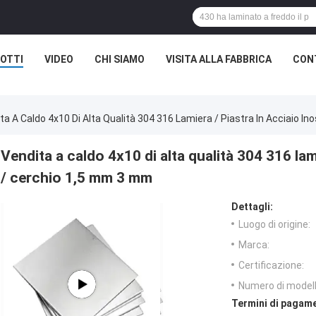
OTTI
VIDEO
CHI SIAMO
VISITA ALLA FABBRICA
CON
ta A Caldo 4x10 Di Alta Qualità 304 316 Lamiera / Piastra In Acciaio I
Vendita a caldo 4x10 di alta qualità 304 316 lami
/ cerchio 1,5 mm 3 mm
Dettagli:
Luogo di origine:
Marca:
Certificazione:
Numero di modell
Termini di pagame