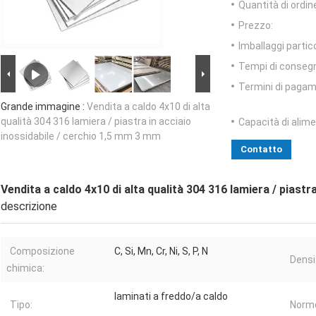
Quantità di ordin
Prezzo:
Imballaggi partico
Tempi di conseg
Termini di pagam
Grande immagine :
Vendita a caldo 4x10 di alta
qualità 304 316 lamiera / piastra in acciaio
Capacità di alim
inossidabile / cerchio 1,5 mm 3 mm
Contatto
Vendita a caldo 4x10 di alta qualità 304 316 lamiera / piastr
descrizione
Composizione
C, Si, Mn, Cr, Ni, S, P, N
Densi
chimica:
laminati a freddo/a caldo
Tipo:
Norm