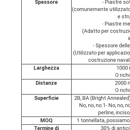
Spessore
- Piastre so
(comunemente utilizzato 
e str
- Piastre m
(Adatto per costruzi
- Spessore dell
(Utilizzato per applicaz
costruzione naval
Larghezza
1000
O rich
Distanze
2000 
O rich
Superficie
2B, BA (Bright Annealed),
No, no, no.1- No, no, no
perline, incis
MOQ
1 tonnellata, possiamo
Termine di
30% di antic