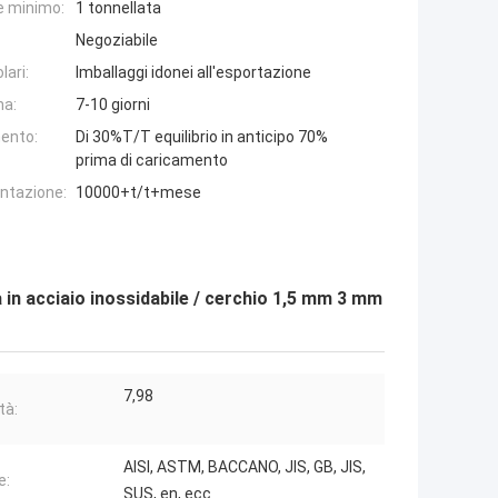
e minimo:
1 tonnellata
Negoziabile
lari:
Imballaggi idonei all'esportazione
na:
7-10 giorni
ento:
Di 30%T/T equilibrio in anticipo 70%
prima di caricamento
entazione:
10000+t/t+mese
a in acciaio inossidabile / cerchio 1,5 mm 3 mm
7,98
tà:
AISI, ASTM, BACCANO, JIS, GB, JIS,
e:
SUS, en, ecc