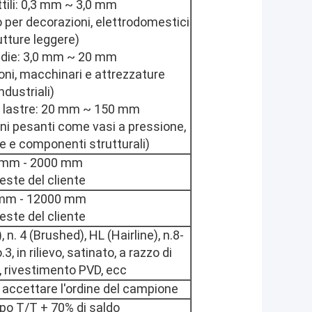
ttili: 0,3 mm ~ 3,0 mm
per decorazioni, elettrodomestici
utture leggere)
edie: 3,0 mm ~ 20 mm
oni, macchinari e attrezzature
industriali)
e lastre: 20 mm ~ 150 mm
ioni pesanti come vasi a pressione,
e e componenti strutturali)
 mm - 2000 mm
ieste del cliente
mm - 12000 mm
ieste del cliente
 n. 4 (Brushed), HL (Hairline), n.8-
.3, in rilievo, satinato, a razzo di
o, rivestimento PVD, ecc
 accettare l'ordine del campione
ipo T/T + 70% di saldo