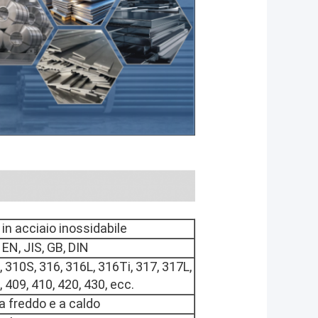
 in acciaio inossidabile
EN, JIS, GB, DIN
, 310S, 316, 316L, 316Ti, 317, 317L,
 409, 410, 420, 430, ecc.
 a freddo e a caldo