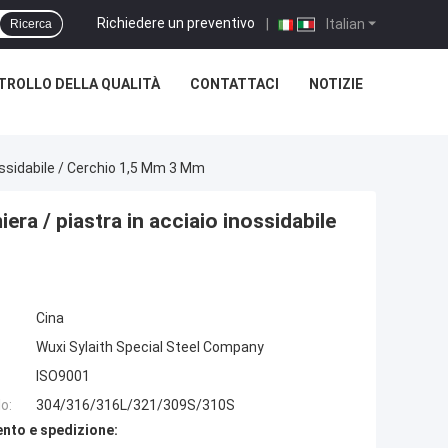
Richiedere un preventivo
|
Italian
Ricerca
TROLLO DELLA QUALITÀ
CONTATTACI
NOTIZIE
nossidabile / Cerchio 1,5 Mm 3 Mm
era / piastra in acciaio inossidabile
Cina
Wuxi Sylaith Special Steel Company
ISO9001
o:
304/316/316L/321/309S/310S
nto e spedizione: