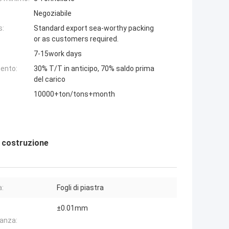
Negoziabile
s:
Standard export sea-worthy packing
or as customers required.
7-15work days
ento:
30% T/T in anticipo, 70% saldo prima
del carico
10000+ton/tons+month
a costruzione
:
Fogli di piastra
±0.01mm
ranza: