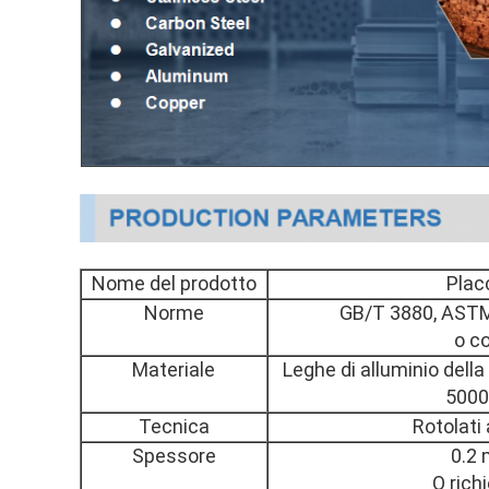
Nome del prodotto
Placc
Norme
GB/T 3880, ASTM
o c
Materiale
Leghe di alluminio della
5000
Tecnica
Rotolati 
Spessore
0.2
O rich