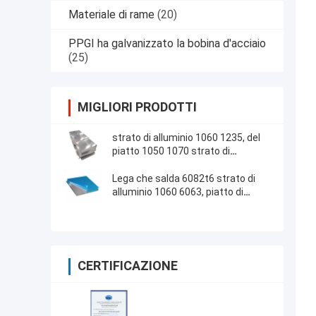
Materiale di rame
(20)
PPGI ha galvanizzato la bobina d'acciaio
(25)
MIGLIORI PRODOTTI
strato di alluminio 1060 1235, del
piatto 1050 1070 strato di
alluminio rispecchiato 6063 T6
Lega che salda 6082t6 strato di
alluminio 1060 6063, piatto di
alluminio 1050 di 800-2500mm per
le pareti divisorie
CERTIFICAZIONE