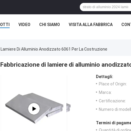
OTTI
VIDEO
CHI SIAMO
VISITA ALLA FABBRICA
CON
 Lamiere Di Alluminio Anodizzato 6061 Per La Costruzione
Fabbricazione di lamiere di alluminio anodizzat
Dettagli:
Place of Origin:
Marca:
Certificazione:
Numero di modell
Termini di pagame
Quantità di ordin