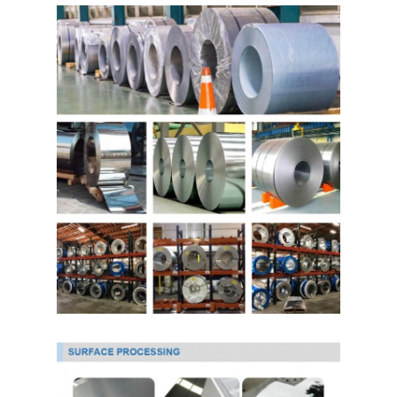
Chi Siamo
Visita alla fabbrica
Controllo della qualità
Contattaci
Notizie
strato laminato a freddo di acciaio inossidabile
Bobina laminata a freddo di acciaio inossidabile
strato laminato a caldo di acciaio inossidabile
Bobina laminata a caldo di acciaio inossidabile