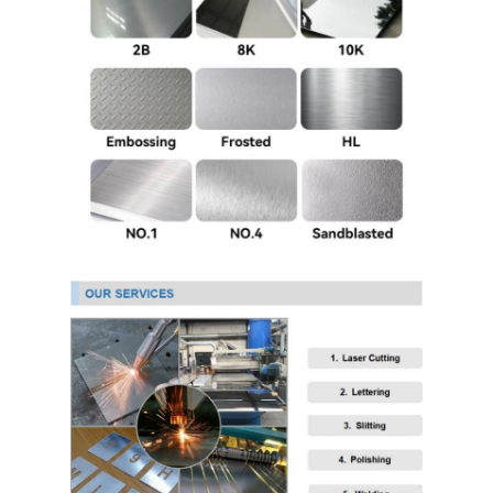
Fogli di acciaio inossidabile 304
Tubo di acciaio inossidabile 304
Fogli di acciaio inossidabile 316L
Tubo in acciaio inossidabile 316L
2205 lamiera di acciaio inossidabile
Piatto lucidato di acciaio inossidabile
tubi di acciaio inossidabile decorativi
barra di acciaio inossidabile
Materiale di alluminio
Materiale di rame