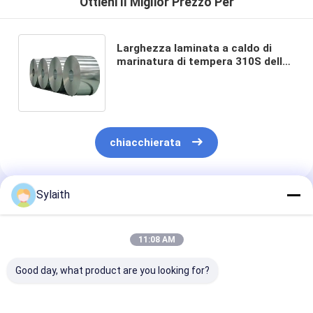
Ottieni Il Miglior Prezzo Per
Larghezza laminata a caldo di
marinatura di tempera 310S della
bobina 1500mm 1800mm di
acciaio inossidabile
chiacchierata
Sylaith
Prodotti Raccomandati
11:08 AM
Good day, what product are you looking for?