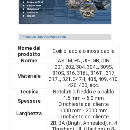
Nome del
Coili di acciaio inossidabile
prodotto
Norme
ASTM, EN, JIS, GB, DIN
201, 202, 304, 304L, 309S,
310S, 316, 316L, 316Ti, 317,
Materiale
317L, 321, 347H, 405, 409, 410,
420, 430, ecc.
Tecnica
Rotolati a freddo e a caldo
1.5 mm ~ 6.0 mm
Spessore
O richieste del cliente
1000 mm - 2000 mm
Larghezza
O richieste del cliente
2B, BA (Bright Annealed), n. 4
(Brushed), HL (Hairline), n.8-