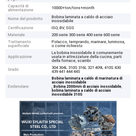
Capacità di
10000+ton/tons+month
alimentazione
Bobina laminata a caldo di acciaio
Nome del prodotto
inossidabile
Certificazione
ISO, BV, SGS
Materiale
200 serie 300 serie 400 serie 600 serie
Trattamento
Polacco, temprando, marinare, luminosa,
superficiale
o come richiesto
La bobina inossidabile è comunemente
Applicazione
usata in attrezzature della cucina, parti
della fornace, scambi
304 304L 310S 316L 321 409L 410S 430
Grado
439 441 444 445
Bobina laminata a caldo di marinatura di
acciaio inossidabile
Evidenziare:
,
,
Bobina 2000mm di acciaio inossidabile
bobina laminata a caldo di acciaio
inossidabile 310S