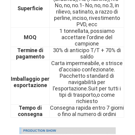
No, no, no.1- No, no, no.3, in
Superficie
rilievo, satinato, a razzo di
perline, inciso, rivestimento
PVD, ecc
1 tonnellata, possiamo
MOQ
accettare l'ordine del
campione
Termine di
30% di anticipo T/T + 70% di
pagamento
saldo
Carta impermeabile, e strisce
d'acciaio confezionate.
Pacchetto standard di
Imballaggio per
navigabilità per
esportazione
l'esportazione.Suit per tutti i
tipi di trasporto,o come
richiesto
Casa.
Tempo di
Consegna rapida entro 7 giorni
consegna
o fino al numero di ordini
Prodotti
Video