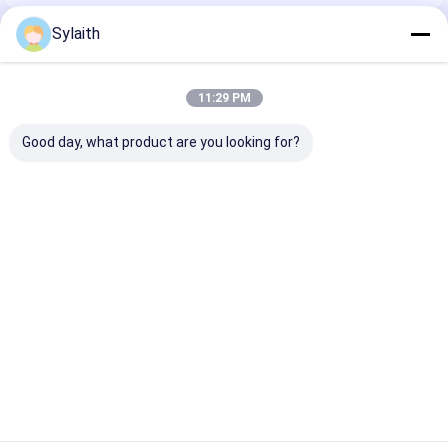
Sylaith
Prodotti Raccomandati
11:29 PM
Good day, what product are you looking for?
Lamiera di acciaio
Superficie dello
Placca di acci
inossidabile lucidata
specchio Placca in
inossidabile lu
201 304 316 finitura
acciaio inossidabile
resistente alla
specchio e capelli
di grado 304
corrosione per
lamiera di acciaio
resistente alla
costruzione di
Miglior prezzo
Miglior prezzo
Miglior pr
inossidabile
corrosione per
cucine e appli
laminata a freddo
applicazioni di
industriali
per decorazione
costruzione e cucina
edilizia uso interno
esterno con opzioni
Casa
Circa noi
Contattaci
Desktop Site
di dimensioni e
Mappa del sito
Politica sulla privacy
spessore
personalizzate
Qualità
strato laminato a freddo di acciaio inossidabile
Fabbrica
cinese.Copyright © 2026 Wuxi Sylaith Special Steel Co., Ltd.. All