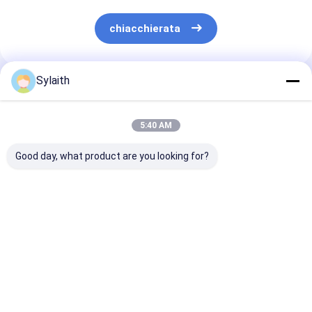
chiacchierata
Sylaith
Prodotti Raccomandati
5:40 AM
Good day, what product are you looking for?
Tubo in acciaio
High Polished 304
304 tubi in acc
inossidabile 304
Stainless Steel
inossidabile pe
saldato senza
Precision Tube,
dimensioni e
saldatura tubo in
Inside & Outside
specifiche
acciaio inossidabile
Mirror Finish, Ultra-
personalizzate
Miglior prezzo
Miglior prezzo
Miglior pr
tondo quadrato
High Cleanliness, For
vari settori
rettangolare per uso
Semiconductor And
industriale di
Biopharmaceutical
costruzione
Industries