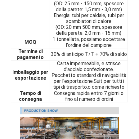
(OD: 25 mm - 150 mm, spessore
Chi Siamo
della parete: 1,5 mm - 3,0 mm)
Energia: tubi per caldaie, tubi per
Visita alla fabbrica
scambiatori di calore
(OD: 20 mm 500 mm, spessore
della parete: 2,0 mm - 15 mm)
Controllo della qualità
1 tonnellata, possiamo accettare
MOQ
l'ordine del campione
Contattaci
Termine di
30% di anticipo T/T + 70% di saldo
pagamento
Notizie
Carta impermeabile, e strisce
d'acciaio confezionate.
Imballaggio per
Pacchetto standard di navigabilità
esportazione
per l'esportazione.Suit per tutti i
tipi di trasporto,o come richiesto
strato laminato a freddo di acciaio inossidabile
Tempo di
Consegna rapida entro 7 giorni o
consegna
fino al numero di ordini
Bobina laminata a freddo di acciaio inossidabile
strato laminato a caldo di acciaio inossidabile
Bobina laminata a caldo di acciaio inossidabile