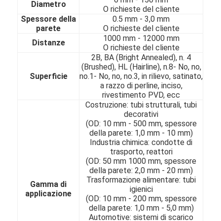
Diametro
O richieste del cliente
Spessore della
0.5 mm - 3,0 mm
parete
O richieste del cliente
1000 mm - 12000 mm
Distanze
O richieste del cliente
2B, BA (Bright Annealed), n. 4
(Brushed), HL (Hairline), n.8- No, no,
Superficie
no.1- No, no, no.3, in rilievo, satinato,
a razzo di perline, inciso,
rivestimento PVD, ecc
Costruzione: tubi strutturali, tubi
decorativi
(OD: 10 mm - 500 mm, spessore
della parete: 1,0 mm - 10 mm)
Industria chimica: condotte di
trasporto, reattori
(OD: 50 mm 1000 mm, spessore
Casa.
della parete: 2,0 mm - 20 mm)
Trasformazione alimentare: tubi
Gamma di
Prodotti
igienici
applicazione
(OD: 10 mm - 200 mm, spessore
della parete: 1,0 mm - 5,0 mm)
Video
Automotive: sistemi di scarico