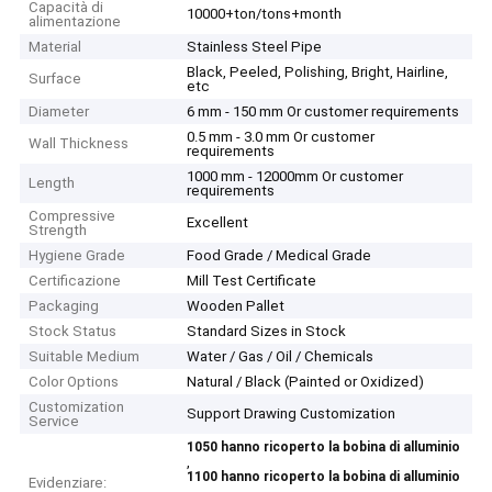
Capacità di
10000+ton/tons+month
alimentazione
Material
Stainless Steel Pipe
Black, Peeled, Polishing, Bright, Hairline,
Surface
etc
Diameter
6 mm - 150 mm Or customer requirements
0.5 mm - 3.0 mm Or customer
Wall Thickness
requirements
1000 mm - 12000mm Or customer
Length
requirements
Compressive
Excellent
Strength
Hygiene Grade
Food Grade / Medical Grade
Certificazione
Mill Test Certificate
Packaging
Wooden Pallet
Stock Status
Standard Sizes in Stock
Suitable Medium
Water / Gas / Oil / Chemicals
Color Options
Natural / Black (Painted or Oxidized)
Customization
Support Drawing Customization
Service
1050 hanno ricoperto la bobina di alluminio
,
1100 hanno ricoperto la bobina di alluminio
Evidenziare:
,