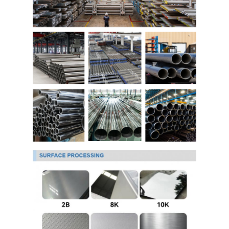
Fogli di acciaio inossidabile 304
Tubo di acciaio inossidabile 304
Fogli di acciaio inossidabile 316L
Tubo in acciaio inossidabile 316L
2205 lamiera di acciaio inossidabile
Piatto lucidato di acciaio inossidabile
tubi di acciaio inossidabile decorativi
barra di acciaio inossidabile
Materiale di alluminio
Materiale di rame