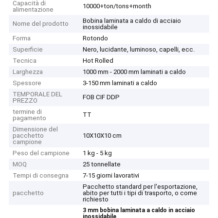
Capacità di
10000+ton/tons+month
alimentazione
Bobina laminata a caldo di acciaio
Nome del prodotto
inossidabile
Forma
Rotondo
Superficie
Nero, lucidante, luminoso, capelli, ecc.
Tecnica
Hot Rolled
Larghezza
1000 mm - 2000 mm laminati a caldo
Spessore
3-150 mm laminati a caldo
TEMPORALE DEL
FOB CIF DDP
PREZZO
termine di
TT
pagamento
Dimensione del
pacchetto
10X10X10 cm
campione
Peso del campione
1 kg - 5 kg
MOQ
25 tonnellate
Tempi di consegna
7-15 giorni lavorativi
Pacchetto standard per l'esportazione,
pacchetto
abito per tutti i tipi di trasporto, o come
richiesto
3 mm bobina laminata a caldo in acciaio
inossidabile