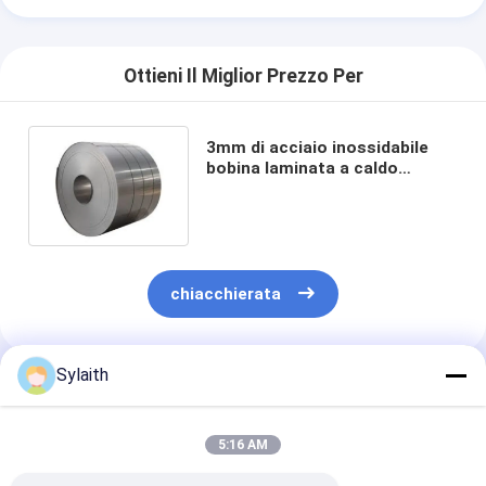
Ottieni Il Miglior Prezzo Per
3mm di acciaio inossidabile
bobina laminata a caldo
soluzione perfetta per
l'industria
chiacchierata
Sylaith
Prodotti Raccomandati
5:16 AM