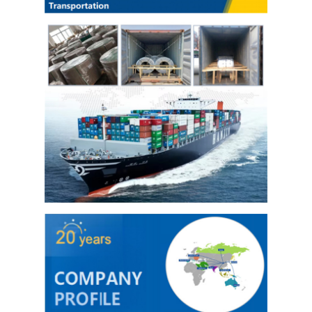
Fogli di acciaio inossidabile 304
Tubo di acciaio inossidabile 304
Fogli di acciaio inossidabile 316L
Tubo in acciaio inossidabile 316L
2205 lamiera di acciaio inossidabile
Piatto lucidato di acciaio inossidabile
tubi di acciaio inossidabile decorativi
barra di acciaio inossidabile
Materiale di alluminio
Materiale di rame