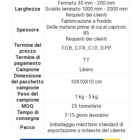
Fermato 30 mm - 200 mm
Chi Siamo
Larghezza
Scaldo laminato 1000 mm - 2000 mm
Requisiti dei clienti
Visita alla fabbrica
Fabbricazione a freddo
Delle materie prime di cui al capitolo
Spessore
85
Controllo della qualità
Requisiti dei clienti
Termine del
Contattaci
F.O.B., C.F.R., C.I.F., D.P.P.
prezzo
Termine di
TT
Notizie
pagamento
Campione
Libero
Dimensione
del pacchetto
10X10X10 cm
campione
strato laminato a freddo di acciaio inossidabile
Peso del
1 kg - 5 kg
campione
Bobina laminata a freddo di acciaio inossidabile
MOQ
25 tonnellate
Tempo di
7-15 giorni lavorativi
strato laminato a caldo di acciaio inossidabile
consegna
Imballaggio marittimo standard di
Pacco
Bobina laminata a caldo di acciaio inossidabile
esportazione o richieste del cliente