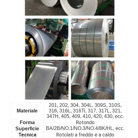
Casa.
201, 202, 304, 304L, 309S, 310S,
Materiale
316, 316L, 316Ti, 317, 317L, 321,
347H, 405, 409, 410, 420, 430, ecc.
Prodotti
Rotondo
Forma
BA/2B/NO.1/NO.3/NO.4/8K/HL, ecc.
Superficie
Video
Tecnica
Rotolati a freddo e a caldo