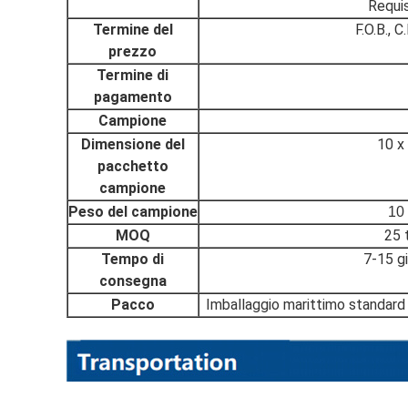
Requisi
Termine del
F.O.B., C.
prezzo
Termine di
pagamento
Campione
Dimensione del
10 x
pacchetto
campione
Peso del campione
10 
MOQ
25 
Tempo di
7-15 gi
consegna
Pacco
Imballaggio marittimo standard 