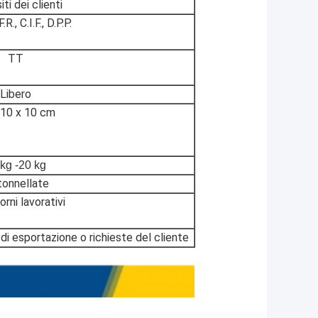
ti dei clienti
F.R., C.I.F., D.P.P.
TT
Libero
 10 x 10 cm
kg -20 kg
tonnellate
orni lavorativi
di esportazione o richieste del cliente