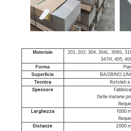
Materiale
201, 202, 304, 304L, 309S, 310
347H, 405, 409
Pia
Forma
Superficie
BA/2B/NO.1/NO
Tecnica
Rotolati a
Spessore
Fabbrica
Delle materie pri
Requisi
Larghezza
1000 m
Requisi
Distanze
2000 m