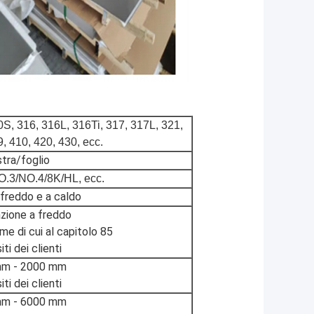
S, 316, 316L, 316Ti, 317, 317L, 321,
, 410, 420, 430, ecc.
stra/foglio
.3/NO.4/8K/HL, ecc.
 freddo e a caldo
zione a freddo
me di cui al capitolo 85
ti dei clienti
m - 20
00 mm
ti dei clienti
m - 60
00 mm