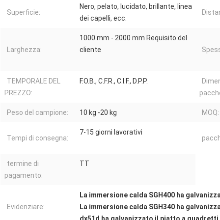
Nero, pelato, lucidato, brillante, linea
Superficie:
Dista
dei capelli, ecc.
1000 mm - 2000 mm Requisito del
Larghezza:
cliente
Spess
TEMPORALE DEL
F.O.B., C.F.R., C.I.F., D.P.P.
Dimen
PREZZO:
pacch
Peso del campione:
10 kg -20 kg
MOQ:
7-15 giorni lavorativi
Tempi di consegna:
pacch
termine di
TT
pagamento:
La immersione calda SGH400 ha galvanizzat
Evidenziare:
La immersione calda SGH340 ha galvanizzat
dx51d ha galvanizzato il piatto a quadretti