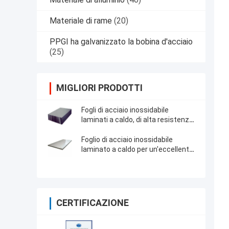
Materiale di rame
(20)
PPGI ha galvanizzato la bobina d'acciaio
(25)
MIGLIORI PRODOTTI
Fogli di acciaio inossidabile
laminati a caldo, di alta resistenza
e durata, perfetti per la produzione
e la costruzione di precisione
Foglio di acciaio inossidabile
laminato a caldo per un'eccellente
formabilità e lavorabilità
CERTIFICAZIONE