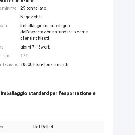
nto e spedizione:
e minimo:
25 tonnellate
Negoziabile
lari:
Imballaggio marino degno
dell'esportazione standard o come
clienti richiesti.
na:
giorni 7-15work
ento:
T/T
entazione:
10000+ton/tons+month
on imballaggio standard per l'esportazione e
ca:
Hot Rolled