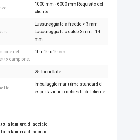
1000 mm - 6000 mm Requisito del
nze:
cliente
Lussureggiato a freddo < 3 mm
ore:
Lussureggiato a caldo 3 mm - 14
mm
sione del
10 x 10 x 10 cm
etto campione:
25 tonnellate
Imballaggio marittimo standard di
etto:
esportazione o richieste del cliente
o la lamiera di acciaio
,
o la lamiera di acciaio
,