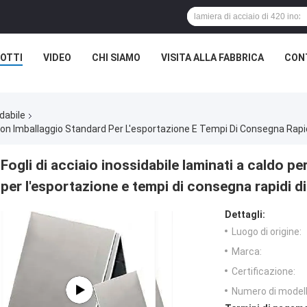
OTTI
VIDEO
CHI SIAMO
VISITA ALLA FABBRICA
CON
dabile
 Con Imballaggio Standard Per L'esportazione E Tempi Di Consegna Rapidi
Fogli di acciaio inossidabile laminati a caldo p
per l'esportazione e tempi di consegna rapidi di
Dettagli:
Luogo di origine:
Marca:
Certificazione:
Numero di modell