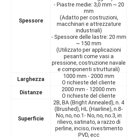
- Piastre medie: 3,0 mm ~ 20
mm
(Adatto per costruzioni,
Spessore
macchinari e attrezzature
industriali)
- Spessore delle lastre: 20 mm
~ 150 mm
(Utilizzato per applicazioni
pesanti come vasi a
pressione, costruzione navale
e componenti strutturali)
1000 mm - 2000 mm
Larghezza
O richieste del cliente
2000 mm - 12000 mm
Distanze
O richieste del cliente
2B, BA (Bright Annealed), n. 4
Casa.
(Brushed), HL (Hairline), n.8-
No, no, no.1- No, no, no.3, in
Prodotti
Superficie
rilievo, satinato, a razzo di
perline, inciso, rivestimento
Video
PVD, ecc