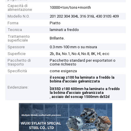
Capacità di
10000+ton/tons+month
alimentazione
Modello N.O.
201 202 304 304L 316 316L 430 310S 409
Forma
Piatto
Tecnica
laminati a freddo
Trattamento
Brillante.
superficiale
Spessore
0.3 mm-100 mm o su misura
Superficie
2b, Ba, No.1, No.4, No.8, 8K, Hl, ecc
Pacchetto di
Pacchetto standard per esportatori o
trasporto
come richiesto
Specificità
come esigenza
il soncap z100 ha laminato a freddo la
bobina d'acciaio galvanizzata
,
Evidenziare:
DX55D z180 600mm ha laminato a freddo
la bobina d'acciaio galvanizzata
,
acciaio del soncap 1500mm dx52d