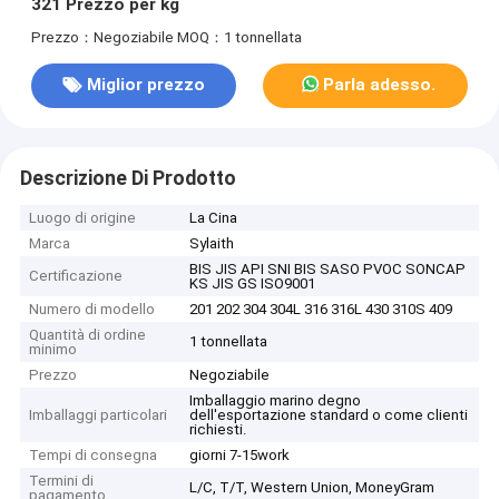
321 Prezzo per kg
Prezzo：Negoziabile
MOQ：1 tonnellata
Miglior prezzo
Parla adesso.
Descrizione Di Prodotto
Luogo di origine
La Cina
Marca
Sylaith
BIS JIS API SNI BIS SASO PVOC SONCAP
Certificazione
KS JIS GS ISO9001
Numero di modello
201 202 304 304L 316 316L 430 310S 409
Quantità di ordine
1 tonnellata
minimo
Prezzo
Negoziabile
Imballaggio marino degno
Imballaggi particolari
dell'esportazione standard o come clienti
richiesti.
Tempi di consegna
giorni 7-15work
Termini di
L/C, T/T, Western Union, MoneyGram
pagamento