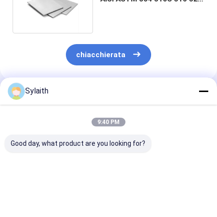
Prezzo per kg
chiacchierata
Sylaith
Prodotti Raccomandati
9:40 PM
Good day, what product are you looking for?
Lamiera in acciaio
304 2B Surface
Precisione las
inossidabile 304
Stainless Steel
taglio lamiera 
Laminato a freddo
Coil/Sheet,
acciaio inossi
Piastra in acciaio
Industrial Grade
spazi bianchi