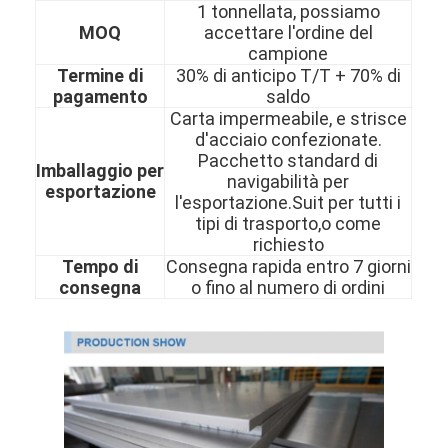
1 tonnellata, possiamo
Chi Siamo
MOQ
accettare l'ordine del
campione
Visita alla fabbrica
Termine di
30% di anticipo T/T + 70% di
pagamento
saldo
Controllo della qualità
Carta impermeabile, e strisce
d'acciaio confezionate.
Contattaci
Pacchetto standard di
Imballaggio per
navigabilità per
esportazione
Notizie
l'esportazione.Suit per tutti i
tipi di trasporto,o come
richiesto
Tempo di
Consegna rapida entro 7 giorni
strato laminato a freddo di acciaio inossidabile
consegna
o fino al numero di ordini
Bobina laminata a freddo di acciaio inossidabile
strato laminato a caldo di acciaio inossidabile
Bobina laminata a caldo di acciaio inossidabile