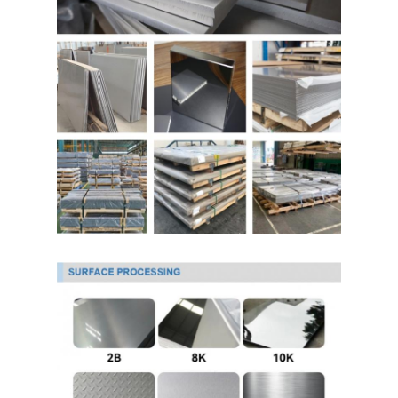
Fogli di acciaio inossidabile 304
Tubo di acciaio inossidabile 304
Fogli di acciaio inossidabile 316L
Tubo in acciaio inossidabile 316L
2205 lamiera di acciaio inossidabile
Piatto lucidato di acciaio inossidabile
tubi di acciaio inossidabile decorativi
barra di acciaio inossidabile
Materiale di alluminio
Materiale di rame