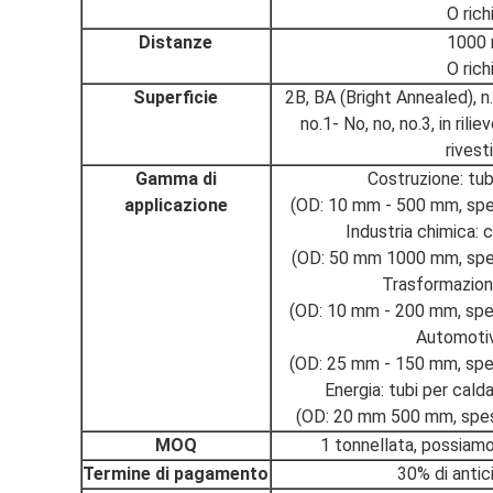
O rich
Distanze
1000
O rich
Superficie
2B, BA (Bright Annealed), n. 
no.1- No, no, no.3, in rilie
rives
Gamma di
Costruzione: tubi
applicazione
(OD: 10 mm - 500 mm, spe
Industria chimica: 
(OD: 50 mm 1000 mm, spes
Trasformazione
(OD: 10 mm - 200 mm, spes
Automotiv
(OD: 25 mm - 150 mm, spes
Energia: tubi per calda
(OD: 20 mm 500 mm, spes
MOQ
1 tonnellata, possiamo
Termine di pagamento
30% di antic