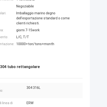
Negoziabile
lari:
Imballaggio marino degno
dell'esportazione standard o come
clienti richiesti.
na:
giorni 7-15work
ento:
L/C, T/T
entazione:
10000+ton/tons+month
 304 tubo rettangolare
304 316L
io:
i linea di
ERW