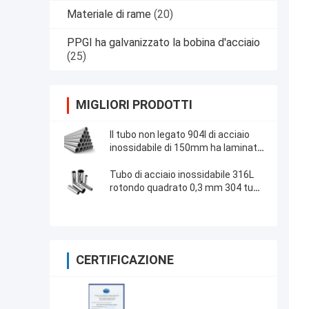
Materiale di rame
(20)
PPGI ha galvanizzato la bobina d'acciaio
(25)
MIGLIORI PRODOTTI
Il tubo non legato 904l di acciaio
inossidabile di 150mm ha laminato
a freddo la tubatura 2205 per
industria alimentare
Tubo di acciaio inossidabile 316L
rotondo quadrato 0,3 mm 304 tubo
rettangolare
CERTIFICAZIONE