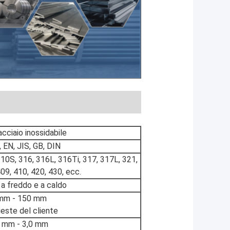
acciaio inossidabile
EN, JIS, GB, DIN
310S, 316, 316L, 316Ti, 317, 317L, 321,
09, 410, 420, 430, ecc.
 a freddo e a caldo
mm - 150 mm
ieste del cliente
5 mm - 3,0 mm