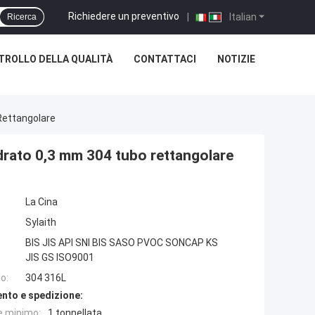
Richiedere un preventivo
|
Italian
Ricerca
TROLLO DELLA QUALITÀ
CONTATTACI
NOTIZIE
Rettangolare
drato 0,3 mm 304 tubo rettangolare
La Cina
Sylaith
BIS JIS API SNI BIS SASO PVOC SONCAP KS
JIS GS ISO9001
o:
304 316L
nto e spedizione:
e minimo:
1 tonnellata