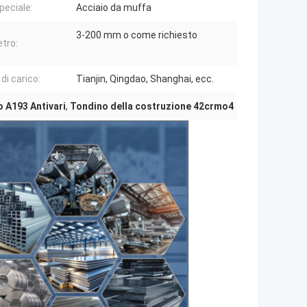
peciale:
Acciaio da muffa
3-200 mm o come richiesto
tro:
di carico:
Tianjin, Qingdao, Shanghai, ecc.
o A193 Antivari
,
Tondino della costruzione 42crmo4