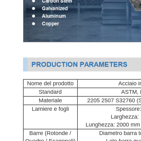
Nome del prodotto
Acciaio i
Standard
ASTM, E
Materiale
2205 2507 S32760 (S
Lamiere e fogli
Spessore
Larghezza:
Lunghezza: 2000 mm 
Barre (Rotonde /
Diametro barra
Quadre / Esagonali)
Lato barra q