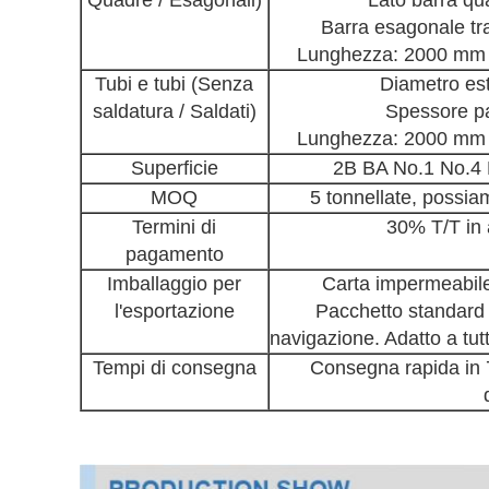
Barra esagonale tra
Lunghezza: 2000 mm 
Tubi e tubi (Senza
Diametro es
saldatura / Saldati)
Spessore p
Lunghezza: 2000 mm 
Superficie
2B
BA No.1
No.4 
MOQ
5 tonnellate, possia
Termini di
30% T/T in 
pagamento
Imballaggio per
Carta impermeabile 
l'esportazione
Pacchetto standard p
navigazione. Adatto a tutti
Tempi di consegna
Consegna rapida in 7