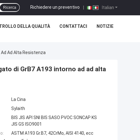
Richiedere un preventivo
|
Italian
Ricerca
TROLLO DELLA QUALITÀ
CONTATTACI
NOTIZIE
o Ad Ad Alta Resistenza
gato di GrB7 A193 intorno ad ad alta
La Cina
Sylaith
BIS JIS API SNI BIS SASO PVOC SONCAP KS
JIS GS ISO9001
o:
ASTM A193 Gr.B7, 42CrMo, AISI 4140, ecc