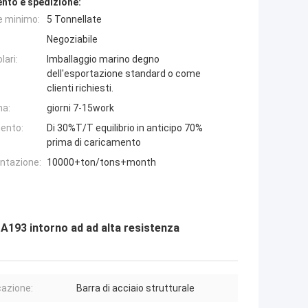
nto e spedizione:
e minimo:
5 Tonnellate
Negoziabile
lari:
Imballaggio marino degno
dell'esportazione standard o come
clienti richiesti.
na:
giorni 7-15work
ento:
Di 30%T/T equilibrio in anticipo 70%
prima di caricamento
entazione:
10000+ton/tons+month
 A193 intorno ad ad alta resistenza
cazione:
Barra di acciaio strutturale