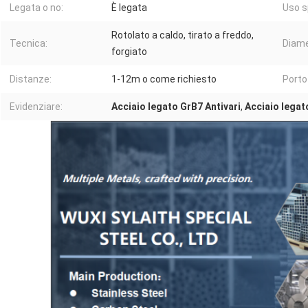
Legata o no:
È legata
Uso s
Rotolato a caldo, tirato a freddo,
Tecnica:
Diame
forgiato
Distanze:
1-12m o come richiesto
Porto 
Evidenziare:
Acciaio legato GrB7 Antivari
,
Acciaio legat